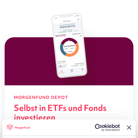
MORGENFUND DEPOT
Selbst in ETFs und Fonds
investieren
Depotführung für 19,90 Euro* pro