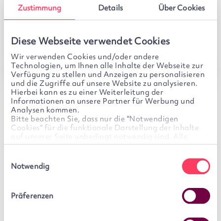
Jahr und komplett ohne
Zustimmung
Details
Über Cookies
Transaktionsentgelte bei
Sparplänen und Einmalanlagen.
Diese Webseite verwendet Cookies
Wir verwenden Cookies und/oder andere
Zum ETF- & Fondsdepot
Technologien, um Ihnen alle Inhalte der Webseite zur
Verfügung zu stellen und Anzeigen zu personalisieren
und die Zugriffe auf unsere Website zu analysieren.
Hierbei kann es zu einer Weiterleitung der
Informationen an unsere Partner für Werbung und
*Bitte beachten Sie das jeweils gültige
Preis- und
Analysen kommen.
Leistungsverzeichnis
und das ggf. anfallende
Bitte beachten Sie, dass nur die "Notwendigen
Cookies" für die funktionale Darstellung der Inhalte
Verwaltungsentgelt für
ETFs und Fonds-
auf unserer Seite unbedingt notwendig sind. Alle
Anteilsklassen
ohne laufende Vertriebsprovision.
weiteren Cookies sind optional. Für diese wird Ihre
Einwilligung benötigt. Diese ist freiwillig und kann
Einwilligungsauswahl
jederzeit von Ihnen widerrufen werden. Sie können Ihre
Notwendig
Einwilligung im Cookie-Banner jederzeit selbst ändern,
indem Sie auf unserer Seite links unten auf das Symbol
des Cookie-Banners klicken.
Ihr Portfolio. Ihre Themen.
Präferenzen
Ihr Vorteil
We work with
6 third parties
who may receive and