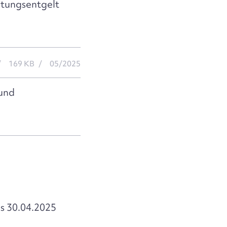
altungsentgelt
169 KB
05/2025
 und
is 30.04.2025