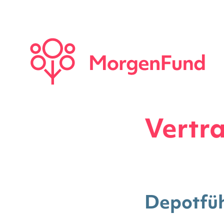
Vertr
Depotfüh