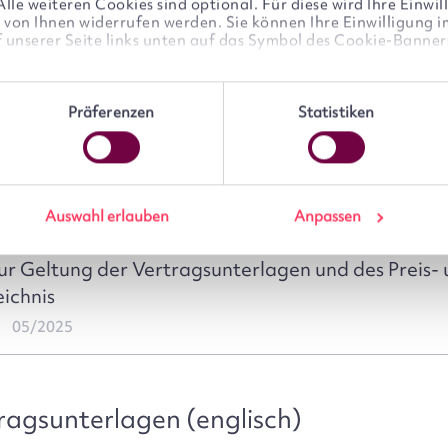
 zum Umgang mit Interessenkonflikten
le weiteren Cookies sind optional. Für diese wird Ihre Einwill
PDF
it von Ihnen widerrufen werden. Sie können Ihre Einwilligung 
f unserer Seite links unten auf das Symbol des Cookie-Banners
stungsverzeichnis für Depots
PDF
s
who may receive and process your information.
Präferenzen
Statistiken
stungsverzeichnis für Depots - Fondsliste für Verw
04/2026
he Informationen für Depots
PDF
Auswahl erlauben
Anpassen
r Geltung der Vertragsunterlagen und des Preis-
ichnis
05/2025
ragsunterlagen (englisch)