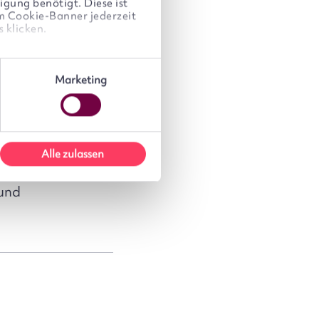
igung benötigt. Diese ist
89 KB
05/2025
im Cookie-Banner jederzeit
 klicken.
119 KB
05/2025
Marketing
altungsentgelt
172 KB
05/2025
Alle zulassen
 und