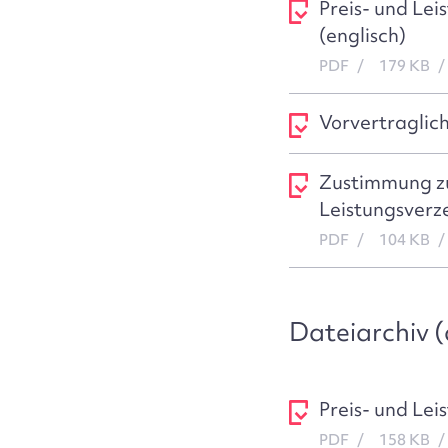
Preis- und Lei
(englisch)
PDF
179 KB
Vorvertraglich
Zustimmung zu
Leistungsverze
PDF
104 KB
Dateiarchiv 
Preis- und Lei
PDF
158 KB