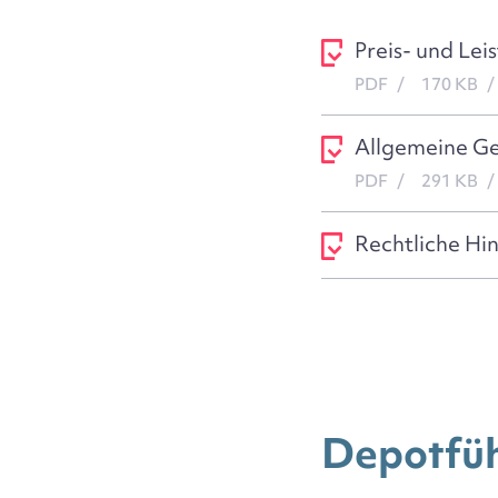
Preis- und Lei
PDF
170 KB
Allgemeine Ge
PDF
291 KB
Rechtliche Hi
Depotfüh