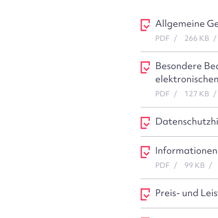
Allgemeine Ge
PDF
266 KB
Besondere Bed
elektronischen
PDF
127 KB
Datenschutzh
Informationen
PDF
99 KB
Preis- und Lei