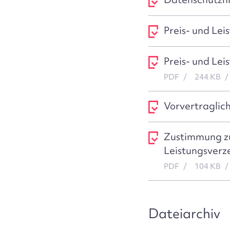
Preis- und Lei
Preis- und Lei
PDF
244 KB
Vorvertraglic
Zustimmung zu
Leistungsverze
PDF
104 KB
Dateiarchiv