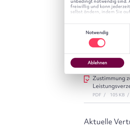
Informationen
unbedingt notwendig sind. Al
freiwillig und kann jederze
selbst ändern, indem Sie au
Preis- und Lei
Einwilligungsauswahl
We work with
6 third partie
Notwendig
Preis- und Lei
PDF
189 KB
Vorvertraglic
Ablehnen
Zustimmung zu
Leistungsverze
PDF
105 KB
Aktuelle Vert