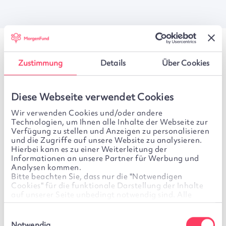
Unsere Leistungen
Zustimmung
Details
Über Cookies
Diese Webseite verwendet Cookies
Attraktives Listing:
Sichtbare Platzierung Ihrer
Wir verwenden Cookies und/oder andere
Fonds in den Produktlisten unserer
Technologien, um Ihnen alle Inhalte der Webseite zur
Vertriebspartner für eine erhöhte Marktpräsenz.
Verfügung zu stellen und Anzeigen zu personalisieren
und die Zugriffe auf unsere Website zu analysieren.
Präsenz Ihrer Fonds:
Ihre Fonds werden auf
Hierbei kann es zu einer Weiterleitung der
Informationen an unsere Partner für Werbung und
unseren Plattformen in Deutschland und
Analysen kommen.
Luxemburg zuverlässig gelistet.
Bitte beachten Sie, dass nur die "Notwendigen
Cookies" für die funktionale Darstellung der Inhalte
Bestandsprovisionen:
Wir sorgen für eine
auf unserer Seite unbedingt notwendig sind. Alle
weiteren Cookies sind optional. Für diese wird Ihre
transparente Weiterleitung der
Einwilligung benötigt. Diese ist freiwillig und kann
Einwilligungsauswahl
Bestandsprovisionen an die angebundenen
jederzeit von Ihnen widerrufen werden. Sie können Ihre
Notwendig