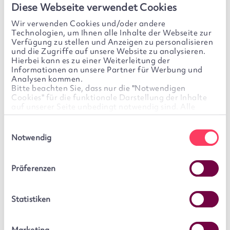
Diese Webseite verwendet Cookies
Wir verwenden Cookies und/oder andere
Technologien, um Ihnen alle Inhalte der Webseite zur
Verfügung zu stellen und Anzeigen zu personalisieren
und die Zugriffe auf unsere Website zu analysieren.
Hierbei kann es zu einer Weiterleitung der
Informationen an unsere Partner für Werbung und
Analysen kommen.
Bitte beachten Sie, dass nur die "Notwendigen
Cookies" für die funktionale Darstellung der Inhalte
auf unserer Seite unbedingt notwendig sind. Alle
weiteren Cookies sind optional. Für diese wird Ihre
Einwilligung benötigt. Diese ist freiwillig und kann
Einwilligungsauswahl
jederzeit von Ihnen widerrufen werden. Sie können Ihre
Notwendig
Einwilligung im Cookie-Banner jederzeit selbst ändern,
indem Sie auf unserer Seite links unten auf das Symbol
des Cookie-Banners klicken.
Präferenzen
We work with
6 third parties
who may receive and
process your information.
Statistiken
Defensiv