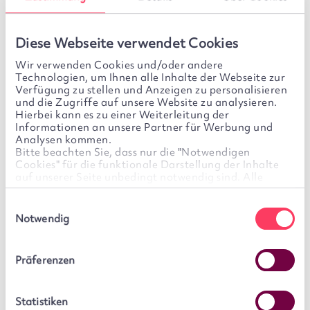
Eröffnungsantrag ausfüllen:
Sie füllen den
Diese Webseite verwendet Cookies
Depoteröffnungsantrag komplett digital
Wir verwenden Cookies und/oder andere
aus.
Technologien, um Ihnen alle Inhalte der Webseite zur
Verfügung zu stellen und Anzeigen zu personalisieren
und die Zugriffe auf unsere Website zu analysieren.
Legitimation durchführen:
Sie legitimieren sich
Hierbei kann es zu einer Weiterleitung der
Informationen an unsere Partner für Werbung und
ganz einfach innerhalb von wenigen Minuten per
Analysen kommen.
Video über unseren Partner WebID Solutions.
Bitte beachten Sie, dass nur die "Notwendigen
Cookies" für die funktionale Darstellung der Inhalte
auf unserer Seite unbedingt notwendig sind. Alle
weiteren Cookies sind optional. Für diese wird Ihre
Neues Depot eröffnen
Einwilligung benötigt. Diese ist freiwillig und kann
Einwilligungsauswahl
jederzeit von Ihnen widerrufen werden. Sie können Ihre
Notwendig
Einwilligung im Cookie-Banner jederzeit selbst ändern,
Login für Bestandskunden
indem Sie auf unserer Seite links unten auf das Symbol
des Cookie-Banners klicken.
Präferenzen
We work with
6 third parties
who may receive and
process your information.
Statistiken