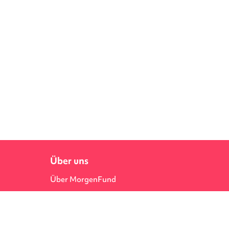
Über
Über uns
Über MorgenFund
uns
Pressemeldungen
Karriere bei MorgenFund