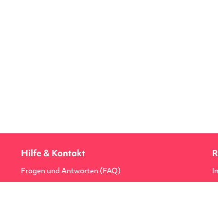
Kontakt
Hilfe & Kontakt
R
Fragen und Antworten (FAQ)
I
private
Kontaktformulare & Hotlines
D
Formular-Center
R