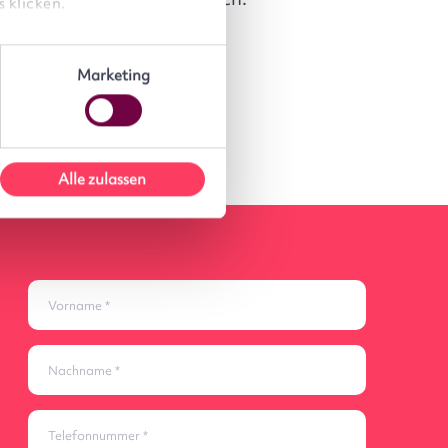
 klicken.
Marketing
Alle zulassen
Vorname
Nachname
Telefonnummer