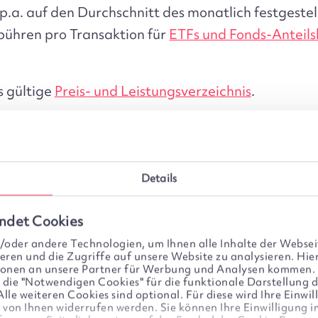
 p.a. auf den Durchschnitt des monatlich festgeste
bühren pro Transaktion für
ETFs und Fonds-Anteils
s gültige
Preis- und Leistungsverzeichnis
.
Details
e ein Depot
ndet Cookies
oder andere Technologien, um Ihnen alle Inhalte der Webseit
eren und die Zugriffe auf unsere Website zu analysieren. Hier
egistrieren Sie sich mit Ihrer E-Mail-Adresse und 
tionen an unsere Partner für Werbung und Analysen kommen.
r die "Notwendigen Cookies" für die funktionale Darstellung d
ie den Depoteröffnungsantrag digital aus.
le weiteren Cookies sind optional. Für diese wird Ihre Einwill
it von Ihnen widerrufen werden. Sie können Ihre Einwilligung 
n Sie die Legitimation per Video über unseren Par