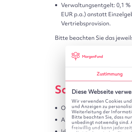
Verwaltungsentgelt:
0,1 %
EUR p.a.)
anstatt
Einzelge
Vertriebsprovision.
Bitte beachten Sie das jeweil
Zustimmung
So eröffnen Si
Diese Webseite verwe
Wir verwenden Cookies und/
und Anzeigen zu personalisi
Online-Zugang erstellen:
R
Weiterleitung der Informa
Bitte beachten Sie, dass nu
Antrag ausfüllen:
Füllen S
unbedingt notwendig sind. Al
freiwillig und kann jederze
Identität bestätigen:
Führe