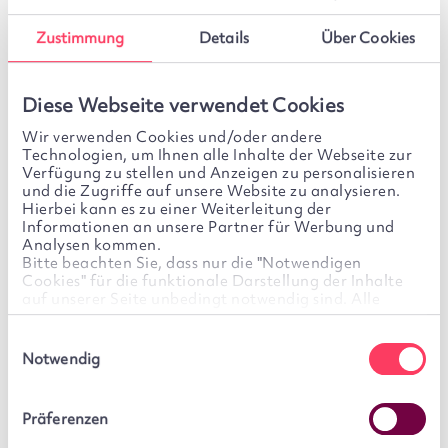
starten
Zustimmung
Details
Über Cookies
Der Jahreswechsel ist ein guter Anlass, die
Unterlagen zu ordnen:
Diese Webseite verwendet Cookies
Jahressteuerbescheinigungen,
Wir verwenden Cookies und/oder andere
Freistellungsaufträge, Fondsdaten und eventuell
Technologien, um Ihnen alle Inhalte der Webseite zur
Verfügung zu stellen und Anzeigen zu personalisieren
Verlustbescheinigungen sollten vollständig
und die Zugriffe auf unsere Website zu analysieren.
vorliegen. Das erleichtert im neuen Jahr die
Hierbei kann es zu einer Weiterleitung der
Informationen an unsere Partner für Werbung und
Übersicht und spart Zeit bei der Steuererklärung.
Analysen kommen.
Bitte beachten Sie, dass nur die "Notwendigen
So beginnen Anleger 2026 mit einem gut
Cookies" für die funktionale Darstellung der Inhalte
auf unserer Seite unbedingt notwendig sind. Alle
organisierten Depot und vollständigen Unterlagen.
weiteren Cookies sind optional. Für diese wird Ihre
Das schafft auch eine solide Basis für fundierte
Einwilligung benötigt. Diese ist freiwillig und kann
Einwilligungsauswahl
jederzeit von Ihnen widerrufen werden. Sie können Ihre
Notwendig
Anlageentscheidungen.
Einwilligung im Cookie-Banner jederzeit selbst ändern,
indem Sie auf unserer Seite links unten auf das Symbol
des Cookie-Banners klicken.
Präferenzen