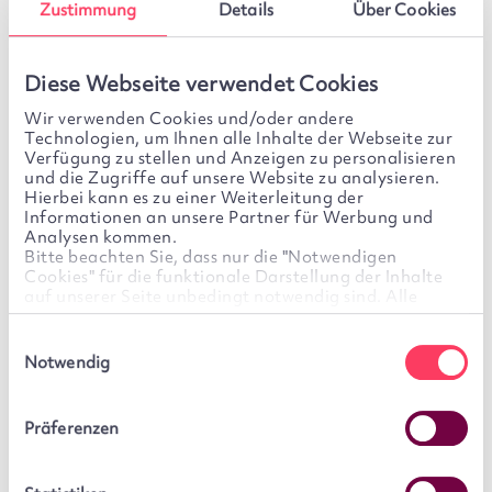
Zustimmung
Details
Über Cookies
Diese Webseite verwendet Cookies
Wir verwenden Cookies und/oder andere
Technologien, um Ihnen alle Inhalte der Webseite zur
Verfügung zu stellen und Anzeigen zu personalisieren
und die Zugriffe auf unsere Website zu analysieren.
Hierbei kann es zu einer Weiterleitung der
Quick Check:
Informationen an unsere Partner für Werbung und
In 5 Minuten zum Anlageplan.
Analysen kommen.
Bitte beachten Sie, dass nur die "Notwendigen
Cookies" für die funktionale Darstellung der Inhalte
Ob Sie Szenarien simulieren oder gleich ein
auf unserer Seite unbedingt notwendig sind. Alle
weiteren Cookies sind optional. Für diese wird Ihre
Investment abschließen möchten: Mit wenigen
Einwilligung benötigt. Diese ist freiwillig und kann
Einwilligungsauswahl
Angaben in unserem Quick Check können Sie
jederzeit von Ihnen widerrufen werden. Sie können Ihre
Notwendig
Einwilligung im Cookie-Banner jederzeit selbst ändern,
loslegen. Ohne Registrierung. Einfach los.
indem Sie auf unserer Seite links unten auf das Symbol
des Cookie-Banners klicken.
Präferenzen
Jetzt starten
We work with
6 third parties
who may receive and