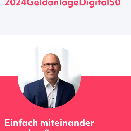
2024GeldanlageDigital50
Einfach miteinander