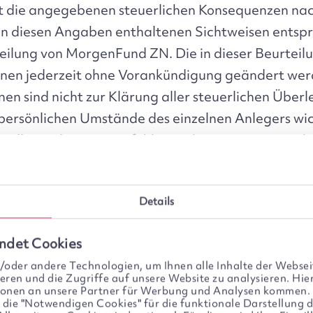
 die angegebenen steuerlichen Konsequenzen nac
 in diesen Angaben enthaltenen Sichtweisen entsp
teilung von MorgenFund ZN. Die in dieser Beurtei
nen jederzeit ohne Vorankündigung geändert wer
en sind nicht zur Klärung aller steuerlichen Übe
persönlichen Umstände des einzelnen Anlegers wic
ziellen Anlegern empfohlen, sich von einem Angeh
Berufe hinsichtlich der steuerlichen Konsequenze
kaufs von Investmentanteilen beraten zu lassen.
Details
ernimmt keine Garantie für die Richtigkeit der i
enen Informationen.
ndet Cookies
oder andere Technologien, um Ihnen alle Inhalte der Webseit
eren und die Zugriffe auf unsere Website zu analysieren. Hier
tionen an unsere Partner für Werbung und Analysen kommen.
r die "Notwendigen Cookies" für die funktionale Darstellung d