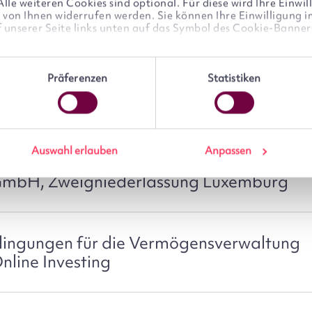
le weiteren Cookies sind optional. Für diese wird Ihre Einwill
it von Ihnen widerrufen werden. Sie können Ihre Einwilligung 
f unserer Seite links unten auf das Symbol des Cookie-Banners
eine
s
who may receive and process your information.
ftsbedingungen
Präferenzen
Statistiken
Auswahl erlauben
Anpassen
schäftsbedingungen für Depots bei der
mbH, Zweigniederlassung Luxemburg
ingungen für die Vermögensverwaltung
line Investing