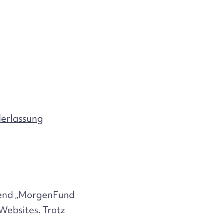
erlassung
end „MorgenFund
Websites. Trotz