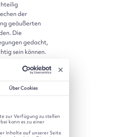
hteilig
rechen der
lung geäußerten
den. Die
rlegungen gedacht,
htig sein können.
örigen der
n des Erwerbs,
Über Cookies
n diesem
e zur Verfügung zu stellen
bei kann es zu einer
er Inhalte auf unserer Seite