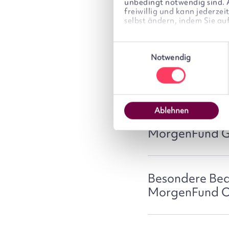
unbedingt notwendig sind. Al
freiwillig und kann jederze
selbst ändern, indem Sie au
Allgem
Einwilligungsauswahl
We work with
6 third partie
Geschä
Notwendig
Ablehnen
Allgemeine Ge
MorgenFund G
Besondere Bed
MorgenFund On