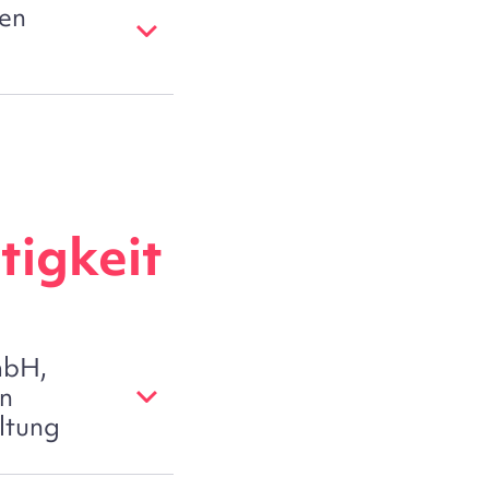
ten
tigkeit
mbH,
on
ltung