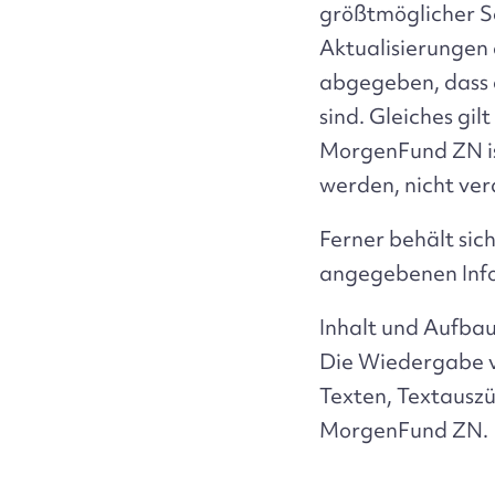
größtmöglicher So
Aktualisierungen
abgegeben, dass d
sind. Gleiches gil
MorgenFund ZN ist
werden, nicht ver
Ferner behält si
angegebenen Info
Inhalt und Aufba
Die Wiedergabe v
Texten, Textausz
MorgenFund ZN.