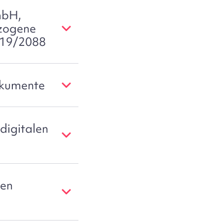
mbH,
ezogene
019/2088
okumente
digitalen
pen