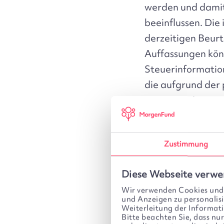
werden und damit
beeinflussen. Die
derzeitigen Beur
Auffassungen kön
Steuerinformation
die aufgrund der 
Daher wird poten
steuerberatenden 
Besitzes oder Ver
Zustimmung
MorgenFund ZN üb
Dokument enthalt
Diese Webseite verwe
Wir verwenden Cookies und/
und Anzeigen zu personalisi
Weiterleitung der Informa
Bitte beachten Sie, dass nu