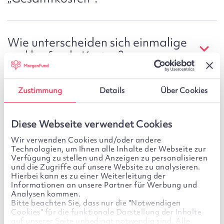
Wie unterscheiden sich einmalige
und laufende Kosten?
Zustimmung
Details
Über Cookies
Welche Kosten fallen unter dem
Begriff "Dienstleistungskosten" an?
Diese Webseite verwendet Cookies
Wir verwenden Cookies und/oder andere
Technologien, um Ihnen alle Inhalte der Webseite zur
Was umfasst die Kategorie
Verfügung zu stellen und Anzeigen zu personalisieren
und die Zugriffe auf unsere Website zu analysieren.
Produktkosten?
Hierbei kann es zu einer Weiterleitung der
Informationen an unsere Partner für Werbung und
Analysen kommen.
Bitte beachten Sie, dass nur die "Notwendigen
Was ist eine Zuwendung?
Cookies" für die funktionale Darstellung der Inhalte
auf unserer Seite unbedingt notwendig sind. Alle