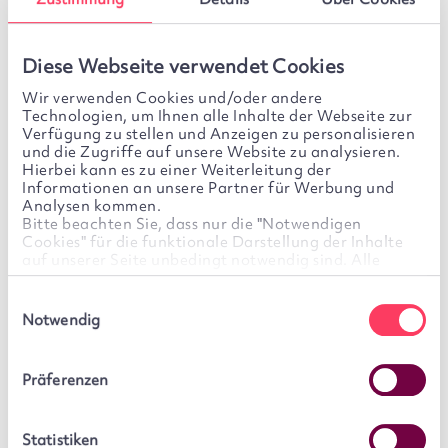
Anfragen
verwendet werden.
Diese Webseite verwendet Cookies
Wir verwenden Cookies und/oder andere
Technologien, um Ihnen alle Inhalte der Webseite zur
Verfügung zu stellen und Anzeigen zu personalisieren
und die Zugriffe auf unsere Website zu analysieren.
Zulassung
Hierbei kann es zu einer Weiterleitung der
Informationen an unsere Partner für Werbung und
Analysen kommen.
Bitte beachten Sie, dass nur die "Notwendigen
Cookies" für die funktionale Darstellung der Inhalte
§ 34f GewO
auf unserer Seite unbedingt notwendig sind. Alle
weiteren Cookies sind optional. Für diese wird Ihre
Einwilligung benötigt. Diese ist freiwillig und kann
§ 34h GewO
Einwilligungsauswahl
jederzeit von Ihnen widerrufen werden. Sie können Ihre
Notwendig
Einwilligung im Cookie-Banner jederzeit selbst ändern,
indem Sie auf unserer Seite links unten auf das Symbol
§ 34d GewO
des Cookie-Banners klicken.
Präferenzen
§ 15, Abs. 1 WPiG
We work with
6 third parties
who may receive and
process your information.
Statistiken