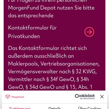
MorgenFund Depot nutzen Sie bitte
das entsprechende
Kontaktformular für
Privatkunden
Das Kontaktformular richtet sich
außerdem ausschließlich an
Maklerpools, Vertriebsorganisationen,
Vermögensverwalter nach § 32 KWG,
Vermittler nach § 34f GewO, § 34h
GewO, § 34d GewO und § 15, Abs. 1
WPiG sowie Haftungsdächer und
sollte
nur für besondere vertriebliche
Zustimmung
Details
Über Cookies