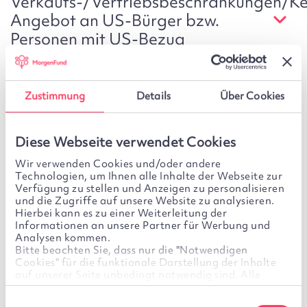
Verkaufs-/Vertriebsbeschränkungen/Ke
Angebot an US-Bürger bzw.
Personen mit US-Bezug
Kein Angebot, keine
Zustimmung
Details
Über Cookies
Anlageberatung
Diese Webseite verwendet Cookies
Wir verwenden Cookies und/oder andere
Änderung der Webseiten
Technologien, um Ihnen alle Inhalte der Webseite zur
Verfügung zu stellen und Anzeigen zu personalisieren
und die Zugriffe auf unsere Website zu analysieren.
Hierbei kann es zu einer Weiterleitung der
Informationen an unsere Partner für Werbung und
Änderung der
Analysen kommen.
Bitte beachten Sie, dass nur die "Notwendigen
Nutzungsbedingungen/Anwendbares
Cookies" für die funktionale Darstellung der Inhalte
Recht
auf unserer Seite unbedingt notwendig sind. Alle
weiteren Cookies sind optional. Für diese wird Ihre
Einwilligung benötigt. Diese ist freiwillig und kann
Einwilligungsauswahl